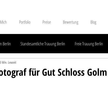
 Mich
Portfolio
Preise
Bewertung
Blog
n Berlin
Standesamtliche Trauung Berlin
Freie Trauung Berlin
3 Min. Lesezeit
Standesamtliche Trauung Brandenburg
Freie Trauung Brandenburg
otograf für Gut Schloss Golm
Außerhalb Brandenburgs
Hochzeitsdienstleister
Hochzeitsreport