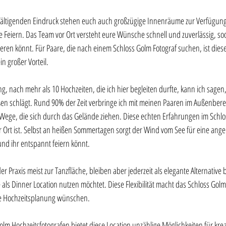
ltigenden Eindruck stehen euch auch großzügige Innenräume zur Verfügung,
 Feiern. Das Team vor Ort versteht eure Wünsche schnell und zuverlässig, sod
eren könnt. Für Paare, die nach einem Schloss Golm Fotograf suchen, ist dies
in großer Vorteil.
, nach mehr als 10 Hochzeiten, die ich hier begleiten durfte, kann ich sagen
en schlägt. Rund 90% der Zeit verbringe ich mit meinen Paaren im Außenbere
ege, die sich durch das Gelände ziehen. Diese echten Erfahrungen im Schlos
er Ort ist. Selbst an heißen Sommertagen sorgt der Wind vom See für eine ang
und ihr entspannt feiern könnt.
Praxis meist zur Tanzfläche, bleiben aber jederzeit als elegante Alternative be
 als Dinner Location nutzen möchtet. Diese Flexibilität macht das Schloss Gol
reie Hochzeitsplanung wünschen.
olm Hochzeitsfotografen bietet diese Location unzählige Möglichkeiten für krea