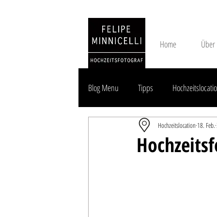
Home
Über
Blog Menu
Tipps
Hochzeitslocatio
Hochzeitslocation
18. Feb.
Hochzeitslocation Brandenburg
Hochzeitsf
Kirchliche Trauung Brandenburg
Preise & Angebote
News