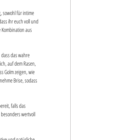
 sowohl für intime 
ass ihr euch voll und 
e Kombination aus 
, dass das wahre 
ich, auf dem Rasen, 
s Golm zeigen, wie 
enehme Brise, sodass 
reit, falls das 
m besonders wertvoll 
tive und natürliche 