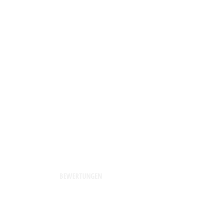
BEWERTUNGEN