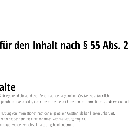
für den Inhalt nach § 55 Abs. 2
alte
für eigene Inhalte auf diesen Seiten nach den allgemeinen Gesetzen verantwortlich.
r jedoch nicht verpflichtet, übermittelte oder gespeicherte fremde Informationen zu überwachen od
r Nutzung von Informationen nach den allgemeinen Gesetzen bleiben hiervon unberührt.
m Zeitpunkt der Kenntnis einer konkreten Rechtsverletzung möglich.
etzungen werden wir diese Inhalte umgehend entfernen.