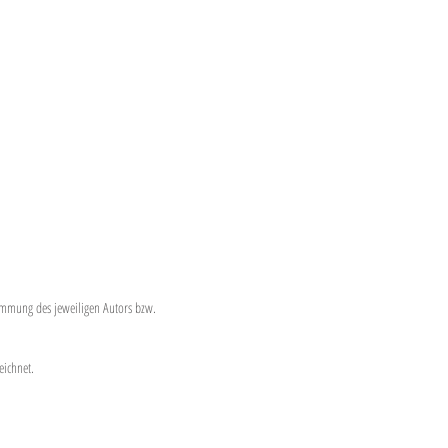
timmung des jeweiligen Autors bzw.
eichnet.