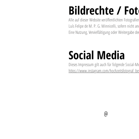
Bildrechte / Fot
Alle auf dieser Website veröffentlichten Fotograf
Luís Felipe de M. P. G. Minnicelli, sofern nicht a
Eine Nutzung, Vervielfältigung oder Weitergabe de
Social Media
Dieses Impressum gilt auch für folgende Social-Me
https://www.instagram.com/hochzeitsfotograf_be
@