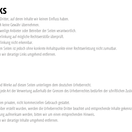
ks
ritter, auf deren Inhalte wir keinen Einfluss haben.
uch keine Gewähr übernehmen.
jeweilige Anbieter oder Betreiber der Seiten verantwortlich.
rlinkung auf mögliche Rechtsverstöße überprüft.
rlinkung nicht erkennbar.
ten Seiten ist jedoch ohne konkrete Anhaltspunkte einer Rechtsverletzung nicht zumutbar.
 wir derartige Links umgehend entfernen.
und Werke auf diesen Seiten unterliegen dem deutschen Urheberrecht.
d jede Art der Verwertung außerhalb der Grenzen des Urheberrechtes bedürfen der schriftlichen Zus
en privaten, nicht kommerziellen Gebrauch gestattet.
reiber erstellt wurden, werden die Urheberrechte Dritter beachtet und entsprechende Inhalte gekennz
etzung aufmerksam werden, bitten wir um einen entsprechenden Hinweis.
 wir derartige Inhalte umgehend entfernen.