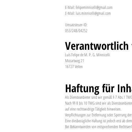
E-Mail:
felipeminnicelli@gmail.com
E-Mail: luis.minnicelli@gmail.com
Umsatzsteuer-ID:
053/248/04252
Verantwortlich 
Luís Felipe de M. P. G. Minnicelli
Mozartweg 21
16727 Velten
Haftung für Inh
Als Diensteanbieter sind wir gemäß § 7 Abs.1 TMG 
Nach §§ 8 bis 10 TMG sind wir als Diensteanbiete
auf eine rechtswidrige Tätigkeit hinweisen.
Verpflichtungen zur Entfernung oder Sperrung de
Eine diesbezügliche Haftung ist jedoch erst ab de
Bei Bekanntwerden von entsprechenden Rechtsverl