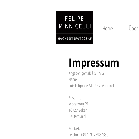
Home
Über
Impressum
Angaben gemäß § 5 TMG
Name:
Luís Felipe de M. P. G. Minnicelli
Anschrift:
Mozartweg 21
16727 Velten
Deutschland
Kontakt:
Telefon: +49 176 75987350