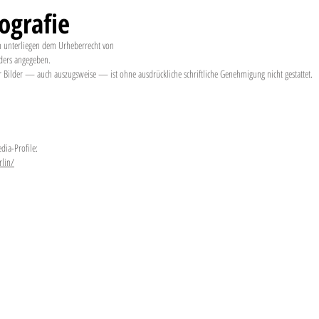
ografie
ien unterliegen dem Urheberrecht von
nders angegeben.
r Bilder — auch auszugsweise — ist ohne ausdrückliche schriftliche Genehmigung nicht gestattet.
dia-Profile:
rlin/