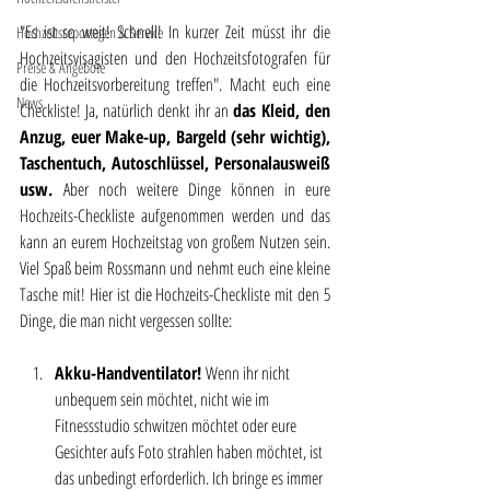
"Es ist so weit! Schnell! In kurzer Zeit müsst ihr die 
Hochzeitsreportagen & Service
Hochzeitsvisagisten und den Hochzeitsfotografen für 
Preise & Angebote
die Hochzeitsvorbereitung treffen". Macht euch eine 
News
Checkliste! Ja, natürlich denkt ihr an 
das Kleid, den 
Anzug, euer Make-up, Bargeld (sehr wichtig), 
Taschentuch, Autoschlüssel, Personalausweiß 
usw. 
Aber noch weitere Dinge können in eure 
Hochzeits-Checkliste aufgenommen werden und das 
kann an eurem Hochzeitstag von großem Nutzen sein. 
Viel Spaß beim Rossmann und nehmt euch eine kleine 
Tasche mit! Hier ist die Hochzeits-Checkliste mit den 5 
Dinge, die man nicht vergessen sollte:
Akku-Handventilator! 
Wenn ihr nicht 
unbequem sein möchtet, nicht wie im 
Fitnessstudio schwitzen möchtet oder eure 
Gesichter aufs Foto strahlen haben möchtet, ist 
das unbedingt erforderlich. Ich bringe es immer 