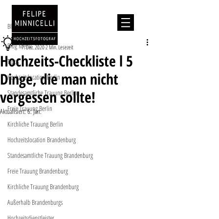
Beitrag
Blog Menu
Tipps
Blog Menu
7. Dez. 2020
2 Min. Lesezeit
Hochzeits-Checkliste l 5
Tipps
Dinge, die man nicht
Hochzeitslocation Berlin
vergessen sollte!
Standesamtliche Trauung Berlin
Freie Trauung Berlin
Aktualisiert:
6. Jan.
Kirchliche Trauung Berlin
Hochzeitslocation Brandenburg
Standesamtliche Trauung Brandenburg
Freie Trauung Brandenburg
Kirchliche Trauung Brandenburg
Außerhalb Brandenburgs
Hochzeitsdienstleister