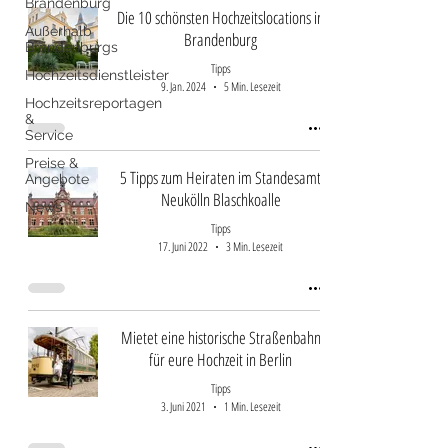
Brandenburg
Die 10 schönsten Hochzeitslocations in
Außerhalb
Brandenburg
Brandenburgs
Tipps
Hochzeitsdienstleister
9. Jan. 2024
5 Min. Lesezeit
Hochzeitsreportagen
&
Service
Preise &
5 Tipps zum Heiraten im Standesamt
Angebote
Neukölln Blaschkoalle
News
Tipps
17. Juni 2022
3 Min. Lesezeit
Mietet eine historische Straßenbahn
für eure Hochzeit in Berlin
Tipps
3. Juni 2021
1 Min. Lesezeit