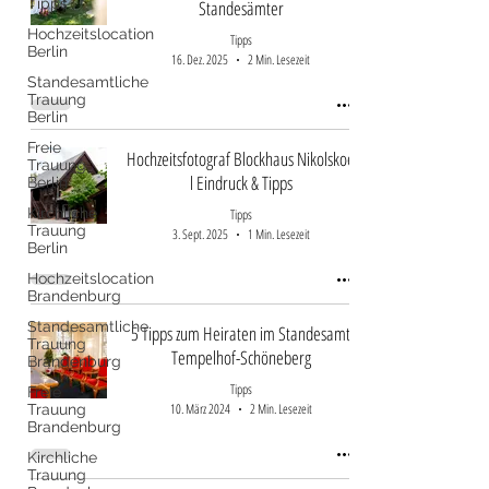
Tipps
Standesämter
Hochzeitslocation
Tipps
Berlin
16. Dez. 2025
2 Min. Lesezeit
Standesamtliche
Trauung
Berlin
Freie
Hochzeitsfotograf Blockhaus Nikolskoe
Trauung
l Eindruck & Tipps
Berlin
Kirchliche
Tipps
Trauung
3. Sept. 2025
1 Min. Lesezeit
Berlin
Hochzeitslocation
Brandenburg
Standesamtliche
5 Tipps zum Heiraten im Standesamt
Trauung
Tempelhof-Schöneberg
Brandenburg
Tipps
Freie
10. März 2024
2 Min. Lesezeit
Trauung
Brandenburg
Kirchliche
Trauung