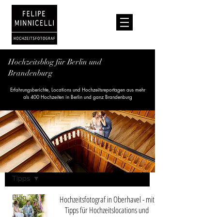
Hochzeitsblog für Berlin und
Brandenburg
Erfahrungsberichte, Locations und Hochzeitsreportagen aus mehr
als 400 Hochzeiten in Berlin und ganz Brandenburg
Blog
Tipps
Blog
Hochzeitsfotograf in Oberhavel - mit
Menu
Tipps für Hochzeitslocations und