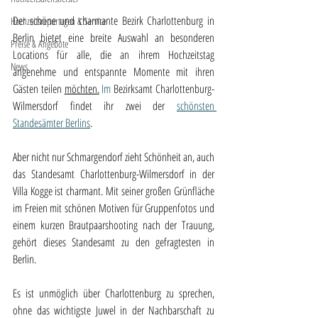
Der schöne und charmante Bezirk Charlottenburg in 
Hochzeitsreportagen & Service
Berlin bietet eine breite Auswahl an besonderen 
Preise & Angebote
Locations für alle, die an ihrem Hochzeitstag 
News
angenehme und entspannte Momente mit ihren 
Gästen teilen 
möchten.
 Im
 Bezirksamt Charlottenburg-
Wilmersdorf findet ihr zwei der 
schönsten 
Standesämter Berlins
. 
Aber nicht nur Schmargendorf zieht Schönheit an, auch 
das Standesamt Charlottenburg-Wilmersdorf in der 
Villa Kogge ist charmant. Mit seiner großen Grünfläche 
im Freien mit schönen Motiven für Gruppenfotos und 
einem kurzen Brautpaarshooting nach der Trauung, 
gehört dieses Standesamt zu den gefragtesten in 
Berlin.
Es ist unmöglich über Charlottenburg zu sprechen, 
ohne das wichtigste Juwel in der Nachbarschaft zu 