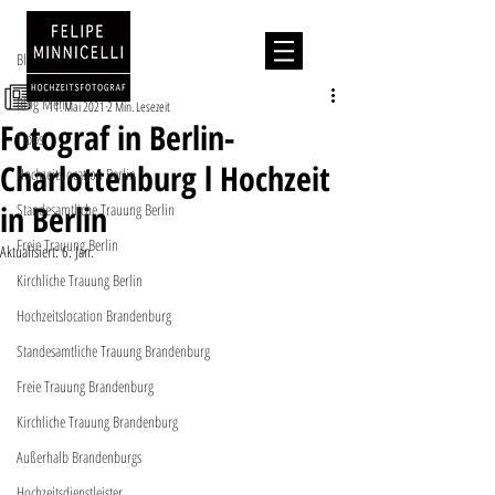
Beitrag
Blog Menu
Service
Blog Menu
11. Mai 2021
2 Min. Lesezeit
Fotograf in Berlin-
Tipps
Charlottenburg l Hochzeit
Hochzeitslocation Berlin
in Berlin
Standesamtliche Trauung Berlin
Freie Trauung Berlin
Aktualisiert:
6. Jan.
Kirchliche Trauung Berlin
Hochzeitslocation Brandenburg
Standesamtliche Trauung Brandenburg
Freie Trauung Brandenburg
Kirchliche Trauung Brandenburg
Außerhalb Brandenburgs
Hochzeitsdienstleister