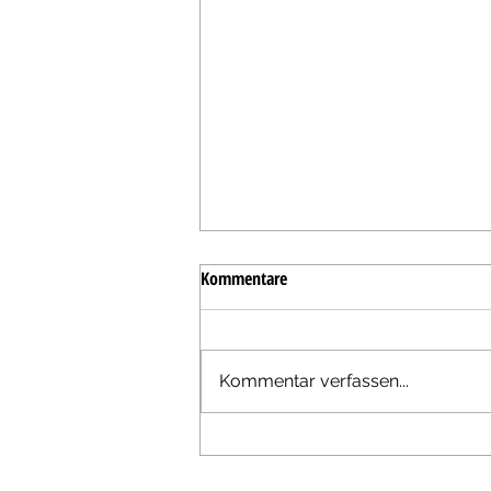
Kommentare
Kommentar verfassen...
Hochzeitsfotograf für
Eventlocation Lavenda am See