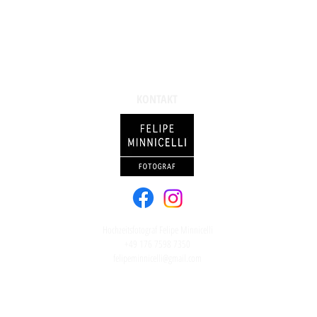
KONTAKT
Hochzeitsfotograf Felipe Minnicelli
+49 176 7598 7350
felipeminnicelli@gmail.com
elipe Minnicelli I +49 0176 75987350 I
felipeminnicelli@gmail.com
l
Hochzeitsfotografie Berlin