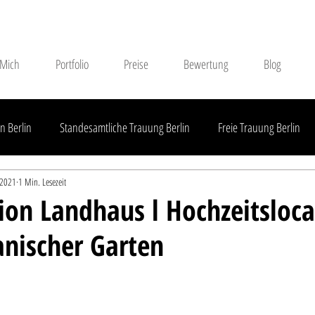
 Mich
Portfolio
Preise
Bewertung
Blog
n Berlin
Standesamtliche Trauung Berlin
Freie Trauung Berlin
 2021
1 Min. Lesezeit
Standesamtliche Trauung Brandenburg
Freie Trauung Brandenburg
ion Landhaus l Hochzeitsloca
anischer Garten
Außerhalb Brandenburgs
Hochzeitsdienstleister
Hochzeitsreport