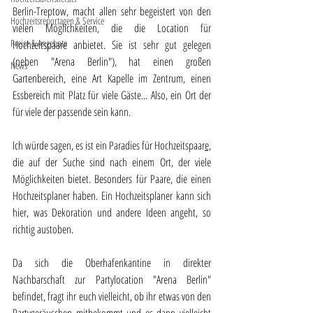
Berlin-Treptow, macht allen sehr begeistert von den 
Hochzeitsreportagen & Service
vielen Möglichkeiten, die die Location für 
Preise & Angebote
Hochzeitspaare anbietet. Sie ist sehr gut gelegen 
(neben "Arena Berlin"), hat einen großen 
News
Gartenbereich, eine Art Kapelle im Zentrum, einen 
Essbereich mit Platz für viele Gäste... Also, ein Ort der 
für viele der passende sein kann. 
Ich würde sagen, es ist ein Paradies für Hochzeitspaar
e,
die auf der Suche sind nach einem Ort, der viele 
Möglichkeiten bietet. Besonders für Paare, die einen 
Hochzeitsplaner haben. Ein Hochzeitsplaner kann sich 
hier, was Dekoration und andere Ideen angeht, so 
richtig austoben. 
Da sich die Oberhafenkantine in direkter 
Nachbarschaft zur Partylocation "Arena Berlin" 
befindet, fragt ihr euch vielleicht, ob ihr etwas von den 