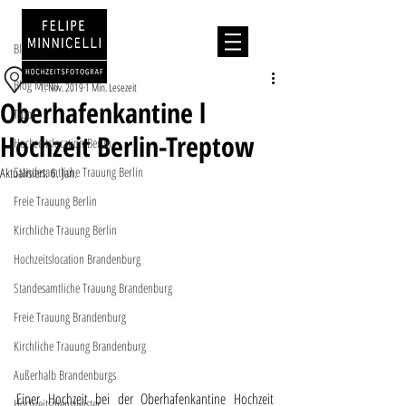
Beitrag
Blog Menu
Hochzeitslocation
Blog Menu
1. Nov. 2019
1 Min. Lesezeit
Oberhafenkantine l
Tipps
Hochzeit Berlin-Treptow
Hochzeitslocation Berlin
Standesamtliche Trauung Berlin
Aktualisiert:
6. Jan.
Freie Trauung Berlin
Kirchliche Trauung Berlin
Hochzeitslocation Brandenburg
Standesamtliche Trauung Brandenburg
Freie Trauung Brandenburg
Kirchliche Trauung Brandenburg
Außerhalb Brandenburgs
Einer Hochzeit bei der Oberhafenkantine Hochzeit 
Hochzeitsdienstleister