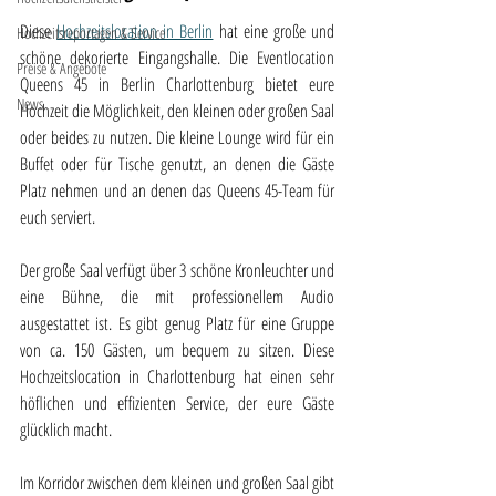
Diese 
Hochzeitslocation in Berlin
 hat eine große und 
Hochzeitsreportagen & Service
schöne dekorierte Eingangshalle. Die Eventlocation 
Preise & Angebote
Queens 45 in Berlin Charlottenburg bietet eure 
News
Hochzeit die Möglichkeit, den kleinen oder großen Saal 
oder beides zu nutzen. Die kleine Lounge wird für ein 
Buffet oder für Tische genutzt, an denen die Gäste 
Platz nehmen und an denen das Queens 45-Team für 
euch serviert.
Der große Saal verfügt über 3 schöne Kronleuchter und 
eine Bühne, die mit professionellem Audio 
ausgestattet ist. Es gibt genug Platz für eine Gruppe 
von ca. 150 Gästen, um bequem zu sitzen. Diese 
Hochzeitslocation in Charlottenburg hat einen sehr 
höflichen und effizienten Service, der eure Gäste 
glücklich macht. 
Im Korridor zwischen dem kleinen und großen Saal gibt 