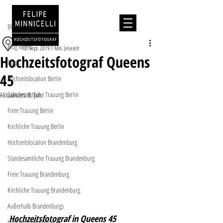
Beitrag
Blog Menu
Hochzeitslocation
Blog Menu
12. Sept. 2019
1 Min. Lesezeit
Hochzeitsfotograf Queens
Tipps
45
Hochzeitslocation Berlin
Standesamtliche Trauung Berlin
Aktualisiert:
8. Jan.
Freie Trauung Berlin
Kirchliche Trauung Berlin
Hochzeitslocation Brandenburg
Standesamtliche Trauung Brandenburg
Freie Trauung Brandenburg
Kirchliche Trauung Brandenburg
Außerhalb Brandenburgs
Hochzeitsfotograf in Queens 45  
Hochzeitsdienstleister