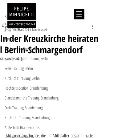
Beitrag
Blog Menu
Kirchliche Trauung
Blog Menu
14. Mai 2021
1 Min. Lesezeit
In der Kreuzkirche heiraten
Tipps
l Berlin-Schmargendorf
Hochzeitslocation Berlin
Standesamtliche Trauung Berlin
Aktualisiert:
6. Jan.
Freie Trauung Berlin
Kirchliche Trauung Berlin
Hochzeitslocation Brandenburg
Standesamtliche Trauung Brandenburg
Freie Trauung Brandenburg
Kirchliche Trauung Brandenburg
Außerhalb Brandenburgs
Mit einer Geschichte, die im Mittelalter begann, hatte 
Hochzeitsdienstleister