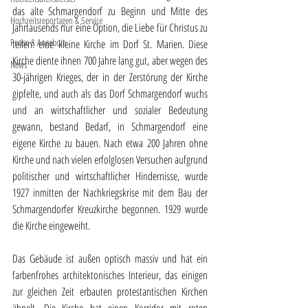
das alte Schmargendorf zu Beginn und Mitte des 
Hochzeitsreportagen & Service
Jahrtausends nur eine Option, die Liebe für Christus zu 
Preise & Angebote
teilen: eine kleine Kirche im Dorf St. Marien. Diese 
Kirche diente ihnen 700 Jahre lang gut, aber wegen des 
News
30-jährigen Krieges, der in der Zerstörung der Kirche 
gipfelte, und auch als das Dorf Schmargendorf wuchs 
und an wirtschaftlicher und sozialer Bedeutung 
gewann, bestand Bedarf, in Schmargendorf eine 
eigene Kirche zu bauen. Nach etwa 200 Jahren ohne 
Kirche und nach vielen erfolglosen Versuchen aufgrund 
politischer und wirtschaftlicher Hindernisse, wurde 
1927 inmitten der Nachkriegskrise mit dem Bau der 
Schmargendorfer Kreuzkirche begonnen. 1929 wurde 
die Kirche eingeweiht.
Das Gebäude ist außen optisch massiv und hat ein 
farbenfrohes architektonisches Interieur, das einigen 
zur gleichen Zeit erbauten protestantischen Kirchen 