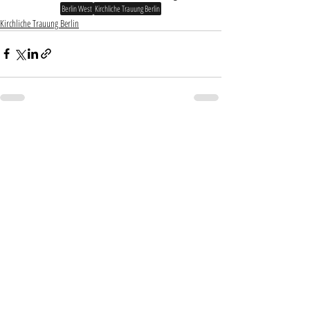
Berlin West
Kirchliche Trauung Berlin
Kirchliche Trauung Berlin