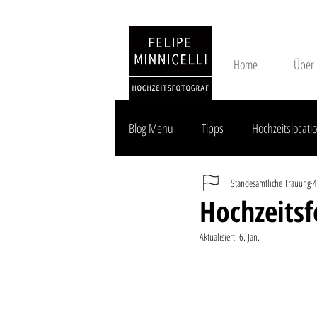
Home
Über
Blog Menu
Tipps
Hochzeitslocatio
Standesamtliche Trauung
4
Hochzeitslocation Brandenburg
Hochzeitsf
Aktualisiert:
6. Jan.
Kirchliche Trauung Brandenburg
Preise & Angebote
News