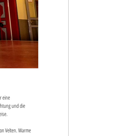
 eine 
chtung und die 
ise.
von Velten. Warme 