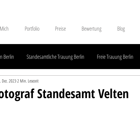
 Mich
Portfolio
Preise
Bewertung
Blog
n Berlin
Standesamtliche Trauung Berlin
Freie Trauung Berlin
. Dez. 2023
2 Min. Lesezeit
Standesamtliche Trauung Brandenburg
Freie Trauung Brandenburg
otograf Standesamt Velten
Außerhalb Brandenburgs
Hochzeitsdienstleister
Hochzeitsreport