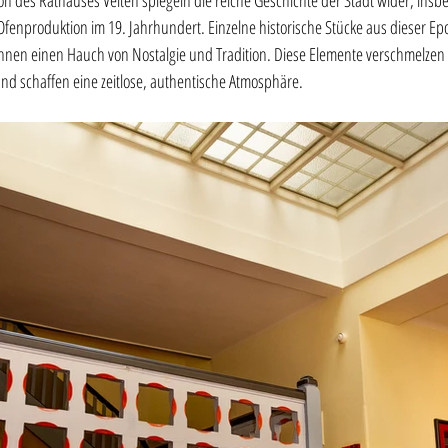
on des Rathauses Velten spiegeln die reiche Geschichte der Stadt wider, insb
fenproduktion im 19. Jahrhundert. Einzelne historische Stücke aus dieser E
nen einen Hauch von Nostalgie und Tradition. Diese Elemente verschmelzen
d schaffen eine zeitlose, authentische Atmosphäre.