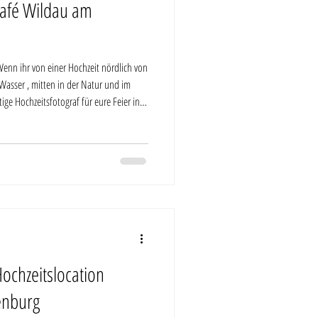
Café Wildau am
Wenn ihr von einer Hochzeit nördlich von
Wasser , mitten in der Natur und im
ige Hochzeitsfotograf für eure Feier in
randenburg. Meine Fotografie steht für
 wie er wirklich ist: lebendig und voller
ereits ihr Vertrauen geschenkt und mich
Hochzeitslocation
enburg