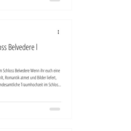
us
oss Belvedere l
lvedere Wenn ihr euch eine
lt, Romantik atmet und Bilder liefert,
tandesamtliche Traumhochzeit im Schloss
 Ort für euch. Das Schloss liegt hoch
 die Grünanlagen des Pfingstbergs mit
össer. Als erfahrener Hochzeitsfotograf