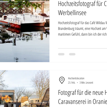
Hochzeitsfotograf für 
Werbellinsee
Hochzeitsfotograf für das Café Wildau 
Brandenburg träumt, eine Hochzeit am 
maritimen Gefühl, dann bin ich der richt
der Hochzeitslocation Café Wildau in B
Authentizität und hält euren Tag so fest,
Bedeutung. Über 400 Paare haben mir b
an ihrem wi
Hochzeitslocation
23. Feb.
3 Min. Lesezeit
Fotograf für die neue 
Caravanserei in Orani