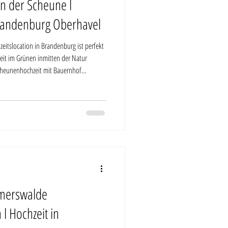
in der Scheune l
Brandenburg Oberhavel
eitslocation in Brandenburg ist perfekt
zeit im Grünen inmitten der Natur
Scheunenhochzeit mit Bauernhof
is, das Foxberghof bietet, ist sehr
 finden ist. Das alles liegt meist weit
t in Schönwald-Glien! Ein Juwel für alle
merswalde
 l Hochzeit in