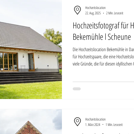
Hochzeitslocation
22. Aug. 2025
2 Min. Lesezeit
Hochzeitsfotograf für 
Bekemühle l Scheune
Die Hochzeitslocation Bekemühle in Da
für Hochzeitspaare, die eine Hochzeitsl
viele Gründe, die für diesen idyllische
Mühlen-Ensemble mitten in der Natur de
Garten mit Teichen, Wald und Obstwies
Brandenburg mit Übernachtung im Stil 
Hochzeitslocation
1. März 2024
1 Min. Lesezeit