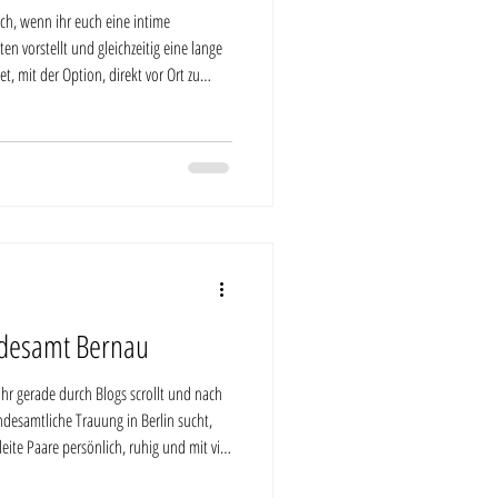
ch, wenn ihr euch eine intime
en vorstellt und gleichzeitig eine lange
t, mit der Option, direkt vor Ort zu
ndesamt Bernau
hr gerade durch Blogs scrollt und nach
ndesamtliche Trauung in Berlin sucht,
leite Paare persönlich, ruhig und mit viel
 und halte echte Momente fest, so wie