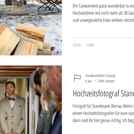
Die Caravanserei passt wunderbar zu eu
Hochzeitsfeier mit nicht mehr als 30 Gäst
und unvergessliche Feier erleben möchte
übernachten.
Standesamtliche Trauung
4. Jan.
2 Min. Lesezeit
Hochzeitsfotograf Sta
Fotograf für Standesamt Bernau Wenn i
einem Hochzeitsfotografen für eure sta
dann seid ihr hier genau richtig. Ich beg
Erfahrung durch diesen besonderen Tag