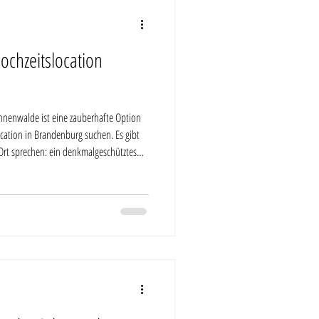
Hochzeitslocation
nnenwalde ist eine zauberhafte Option
ocation in Brandenburg suchen. Es gibt
n Ort sprechen: ein denkmalgeschütztes
r Prignitz, sechs großzügige Hektar
en – und dazu eine Hochzeitslocation in
einer Landhochzeit.