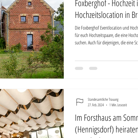
Foxberghof - Hochzeit 
Hochzeitslocation in 
Die Foxberghof Eventlocation und Hochz
für euch Hochzeitspaare, die eine Hoch
suchen. Auch für diejenigen, die eine 
Atmosphäre suchen. Das Bauernhoferlebn
authentisch, was rund um Berlin selten zu
weg von Berlin, aber der Foxberghof lieg
Paaren, die eine Hochzeit
Standesamtliche Trauung
27. Feb. 2024
1 Min. Lesezeit
Im Forsthaus am Som
(Hennigsdorf) heiraten