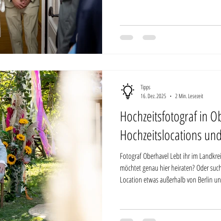
sie passieren. Als Hochzeitsfotograf fü
sichtbar, greifbar und vertrauenswürdig 
mich lest
Tipps
16. Dez. 2025
2 Min. Lesezeit
Hochzeitsfotograf in Ob
Hochzeitslocations un
Fotograf Oberhavel Lebt ihr im Landkr
möchtet genau hier heiraten? Oder such
Location etwas außerhalb von Berlin u
euch bieten kann? Hochzeitsfotograf im
Hochzeitsfotograf in Oberhavel begleite ich Paare seit fast 10 Jahren bei ihrer
Hochzeit in Brandenburg. Oberhavel ist 