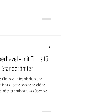
r Standesamt Bernau ist es mein Anspruch,
zu sein, genau so wie ihr es hier über
erhavel - mit Tipps für
d Standesämter
eis Oberhavel in Brandenburg und
t ihr als Hochzeitspaar eine schöne
nd möchtet entdecken, was Oberhavel
 Landkreis Oberhavel Als
nicht nur ein Landkreis, in dem ich sehr