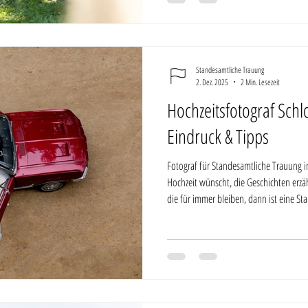
gerne arbeite, sondern auch mein Zuha
Standesamtliche Trauung
2. Dez. 2025
2 Min. Lesezeit
Hochzeitsfotograf Schl
Eindruck & Tipps
Fotograf für Standesamtliche Trauung im Schloss Be
Hochzeit wünscht, die Geschichten erzäh
die für immer bleiben, dann ist eine S
Belvedere auf dem Pfingstberg genau der
über der Stadt Potsdam, eingebettet in
weitem Blick über Seen, Wälder und Schl
für eure stand