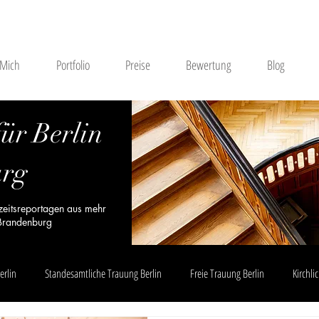
 Mich
Portfolio
Preise
Bewertung
Blog
ür Berlin
urg
zeitsreportagen aus mehr
 Brandenburg
erlin
Standesamtliche Trauung Berlin
Freie Trauung Berlin
Kirchli