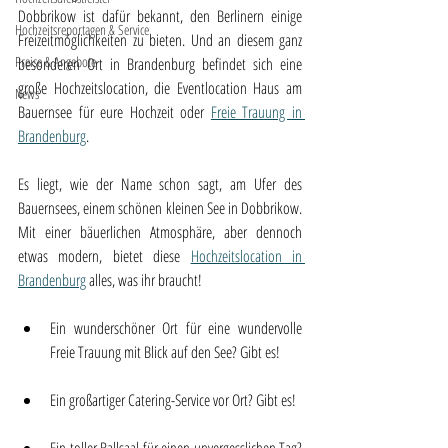
Dobbrikow ist dafür bekannt, den Berlinern einige 
Hochzeitsreportagen & Service
Freizeitmöglichkeiten zu bieten. Und an diesem ganz 
Preise & Angebote
besonderen Ort in Brandenburg befindet sich eine 
große Hochzeitslocation, die Eventlocation Haus am 
News
Bauernsee für eure Hochzeit oder 
Freie Trauung in 
Brandenburg
.
Es liegt, wie der Name schon sagt, am Ufer des 
Bauernsees, einem schönen kleinen See in Dobbrikow. 
Mit einer bäuerlichen Atmosphäre, aber dennoch 
etwas modern, bietet diese 
Hochzeitslocation in 
Brandenburg
 alles, was ihr braucht! 
Ein wunderschöner Ort für eine wundervolle 
Freie Trauung mit Blick auf den See? Gibt es!
Ein großartiger Catering-Service vor Ort? Gibt es!