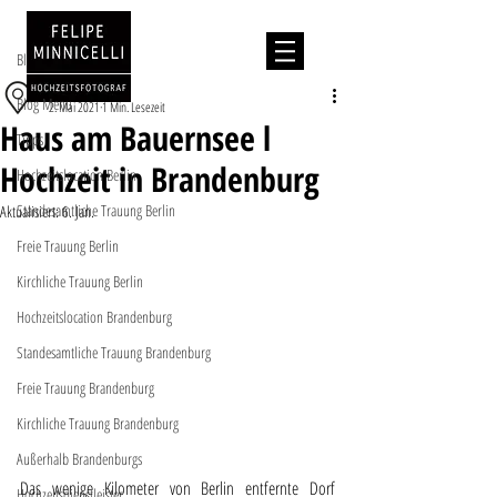
Beitrag
Blog Menu
Hochzeitslocation
Blog Menu
2. Mai 2021
1 Min. Lesezeit
Haus am Bauernsee l
Tipps
Hochzeit in Brandenburg
Hochzeitslocation Berlin
Standesamtliche Trauung Berlin
Aktualisiert:
6. Jan.
Freie Trauung Berlin
Kirchliche Trauung Berlin
Hochzeitslocation Brandenburg
Standesamtliche Trauung Brandenburg
Freie Trauung Brandenburg
Kirchliche Trauung Brandenburg
Außerhalb Brandenburgs
Das wenige Kilometer von Berlin entfernte Dorf 
Hochzeitsdienstleister