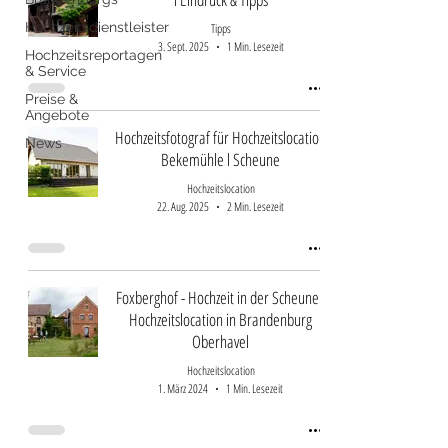
Hochzeitsdienstleister
Tipps
3. Sept. 2025
1 Min. Lesezeit
Hochzeitsreportagen
& Service
Preise &
Angebote
Hochzeitsfotograf für Hochzeitslocation
News
Bekemühle l Scheune
Hochzeitslocation
22. Aug. 2025
2 Min. Lesezeit
Foxberghof - Hochzeit in der Scheune l
Hochzeitslocation in Brandenburg
Oberhavel
Hochzeitslocation
1. März 2024
1 Min. Lesezeit