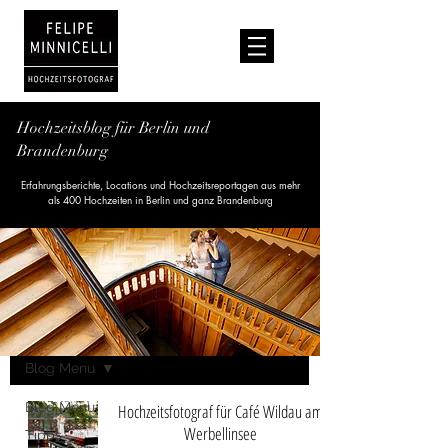
Hochzeitsblog für Berlin und
Brandenburg
Erfahrungsberichte, Locations und Hochzeitsreportagen aus mehr
als 400 Hochzeiten in Berlin und ganz Brandenburg
Blog
Blog Menu
Blog Menu
Hochzeitsfotograf für Café Wildau am
Werbellinsee
Tipps