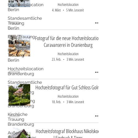
Hochzeitslocation
Hochzeitslocation
Berlin
4. März
5 Min. Lesezeit
Standesamtliche
Trauung
Berlin
Freie Trauung
Fotograf für die neue Hochzeitslocation
Berlin
Caravanserei in Oranienburg
Kirchliche
Hochzeitslocation
Trauung
23. Feb.
3 Min. Lesezeit
Berlin
Hochzeitslocation
Brandenburg
Standesamtliche
Hochzeitsfotograf für Gut Schloss Golm
Trauung
Brandenburg
Hochzeitslocation
Freie Trauung
18. Feb.
3 Min. Lesezeit
Brandenburg
Kirchliche
Trauung
Brandenburg
Hochzeitsfotograf Blockhaus Nikolskoe
Außerhalb
l Eindruck & Tipps
Brandenburgs