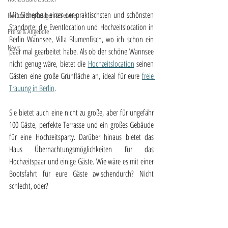
Mit Sicherheit einer der praktischsten und schönsten 
Hochzeitsreportagen & Service
Standorte: die Eventlocation und Hochzeitslocation in 
Preise & Angebote
Berlin Wannsee, Villa Blumenfisch
,
 wo ich schon ein 
News
paar mal gearbeitet habe. Als ob der schöne Wannsee 
nicht genug wäre, bietet die 
Hochzeitslocation
 seinen 
Gästen eine große Grünfläche an, ideal für eure 
freie 
Trauung in Berlin
. 
Sie bietet auch eine nicht zu große, aber für ungefähr 
100 Gäste, perfekte Terrasse und ein großes Gebäude 
für eine Hochzeitsparty. Darüber hinaus bietet das 
Haus Übernachtungsmöglichkeiten für das 
Hochzeitspaar und einige Gäste. Wie wäre es mit einer 
Bootsfahrt für eure Gäste zwischendurch? Nicht 
schlecht, oder? 