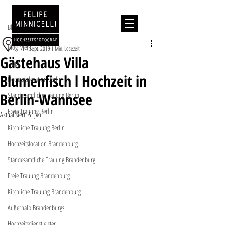
Beitrag
Blog Menu
Hochzeitslocation
Blog Menu
11. Sept. 2019
1 Min. Lesezeit
Gästehaus Villa
Tipps
Blumenfisch l Hochzeit in
Hochzeitslocation Berlin
Berlin-Wannsee
Standesamtliche Trauung Berlin
Freie Trauung Berlin
Aktualisiert:
6. Jan.
Kirchliche Trauung Berlin
Hochzeitslocation Brandenburg
Standesamtliche Trauung Brandenburg
Freie Trauung Brandenburg
Kirchliche Trauung Brandenburg
Außerhalb Brandenburgs
Hochzeitsdienstleister