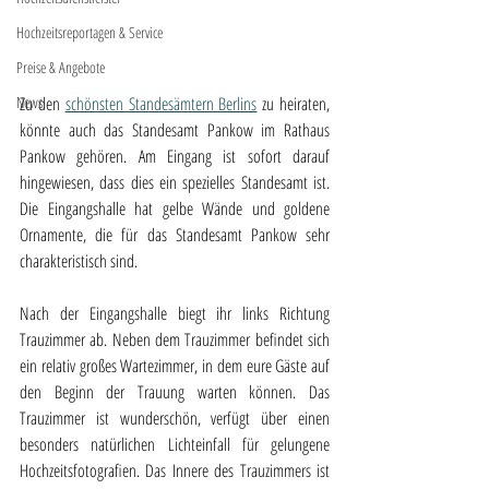
Hochzeitsreportagen & Service
Preise & Angebote
Zu den 
schönsten Standesämtern Berlins
 zu heiraten, 
News
könnte auch das Standesamt Pankow im Rathaus 
Pankow gehören. Am Eingang ist sofort darauf 
hingewiesen, dass dies ein spezielles Standesamt ist. 
Die Eingangshalle hat gelbe Wände und goldene 
Ornamente, die für das Standesamt Pankow sehr 
charakteristisch sind.
Nach der Eingangshalle biegt ihr links Richtung 
Trauzimmer ab. Neben dem Trauzimmer befindet sich 
ein relativ großes Wartezimmer, in dem eure Gäste auf 
den Beginn der Trauung warten können. Das 
Trauzimmer ist wunderschön, verfügt über einen 
besonders natürlichen Lichteinfall für gelungene 
Hochzeitsfotografien. Das Innere des Trauzimmers ist 