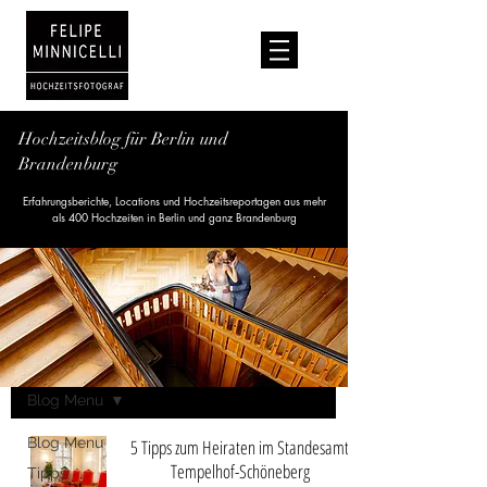
Hochzeitsblog für Berlin und
Brandenburg
Erfahrungsberichte, Locations und Hochzeitsreportagen aus mehr
als 400 Hochzeiten in Berlin und ganz Brandenburg
Blog
Blog Menu
Blog Menu
5 Tipps zum Heiraten im Standesamt
Tempelhof-Schöneberg
Tipps