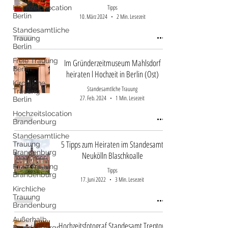
Tipps
Hochzeitslocation
Berlin
10. März 2024
2 Min. Lesezeit
Standesamtliche
Trauung
Berlin
Freie Trauung
Im Gründerzeitmuseum Mahlsdorf
Berlin
heiraten l Hochzeit in Berlin (Ost)
Kirchliche
Standesamtliche Trauung
Trauung
27. Feb. 2024
1 Min. Lesezeit
Berlin
Hochzeitslocation
Brandenburg
Standesamtliche
5 Tipps zum Heiraten im Standesamt
Trauung
Brandenburg
Neukölln Blaschkoalle
Freie Trauung
Tipps
Brandenburg
17. Juni 2022
3 Min. Lesezeit
Kirchliche
Trauung
Brandenburg
Außerhalb
Hochzeitsfotograf Standesamt Treptow
Brandenburgs