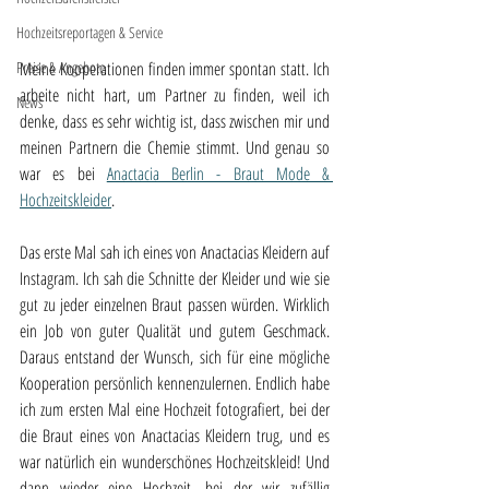
Hochzeitsreportagen & Service
Meine Kooperationen finden immer spontan statt. Ich 
Preise & Angebote
arbeite nicht hart, um Partner zu finden, weil ich 
News
denke, dass es sehr wichtig ist, dass zwischen mir und 
meinen Partnern die Chemie stimmt. Und genau so 
war es bei 
Anactacia Berlin - Braut Mode & 
Hochzeitskleider
. 
Das erste Mal sah ich eines von Anactacias Kleidern auf 
Instagram. Ich sah die Schnitte der Kleider und wie sie 
gut zu jeder einzelnen Braut passen würden. Wirklich 
ein Job von guter Qualität und gutem Geschmack. 
Daraus entstand der Wunsch, sich für eine mögliche 
Kooperation persönlich kennenzulernen. Endlich habe 
ich zum ersten Mal eine Hochzeit fotografiert, bei der 
die Braut eines von Anactacias Kleidern trug, und es 
war natürlich ein wunderschönes Hochzeitskleid! Und 
dann wieder eine Hochzeit, bei der wir zufällig 