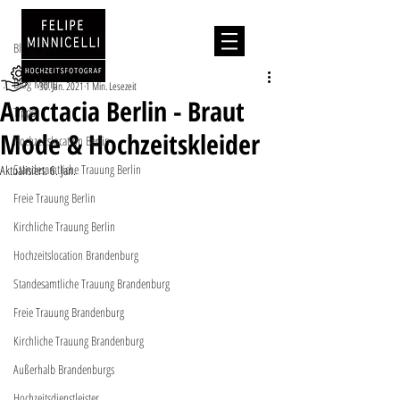
Beitrag
Blog Menu
Dienstleister
Blog Menu
30. Jan. 2021
1 Min. Lesezeit
Anactacia Berlin - Braut
Tipps
Mode & Hochzeitskleider
Hochzeitslocation Berlin
Standesamtliche Trauung Berlin
Aktualisiert:
6. Jan.
Freie Trauung Berlin
Kirchliche Trauung Berlin
Hochzeitslocation Brandenburg
Standesamtliche Trauung Brandenburg
Freie Trauung Brandenburg
Kirchliche Trauung Brandenburg
Außerhalb Brandenburgs
Hochzeitsdienstleister