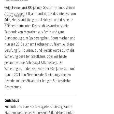
Es gibt eine rund 800-jährige Geschichte eines kleinen 
Hochzeitsreportagen & Service
Dorfes aus dem XIII Jahrhundert, das das Interesse von 
Preise & Angebote
Adel, Klerus und Königen auf sich zog und das heute 
News
zu einer charmanten Kleinstadt geworden ist, die 
Tausende von Menschen aus Berlin und ganz 
Brandenburg zum Spazierengehen, Sport machen und 
nun seit 2015 auch um Hochzeiten zu feiern. All diese 
Berufung für Tourismus und Freizeit wurde durch die 
Sanierung des alten Stadtkerns, oder wie heute 
genannt wurde, Schlossgut Altlandsberg. Die 
Sanierungen, finden seit Ende der 90er Jahre statt und 
nun in 2021 den Abschluss der Sanierungsarbeiten 
beendet mit der Abgabe der fertigen Schlosskirche 
Renovierung.
Gutshaus
Für euch und eure Hochzeitsgäste ist diese gesamte 
Stadterneuerung des Schlossguts Altlandsberg einfach 