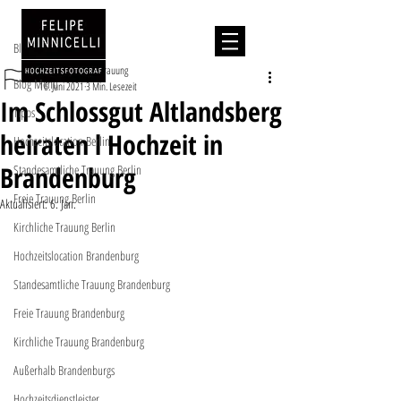
Beitrag
Blog Menu
Standesamtliche Trauung
Blog Menu
16. Juni 2021
3 Min. Lesezeit
Im Schlossgut Altlandsberg
Tipps
heiraten l Hochzeit in
Hochzeitslocation Berlin
Brandenburg
Standesamtliche Trauung Berlin
Freie Trauung Berlin
Aktualisiert:
6. Jan.
Kirchliche Trauung Berlin
Hochzeitslocation Brandenburg
Standesamtliche Trauung Brandenburg
Freie Trauung Brandenburg
Kirchliche Trauung Brandenburg
Außerhalb Brandenburgs
Hochzeitsdienstleister