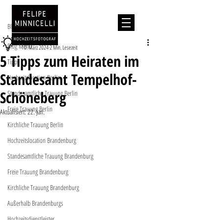
Beitrag
Blog Menu
Tipps
Blog Menu
10. März 2024
2 Min. Lesezeit
5 Tipps zum Heiraten im
Tipps
Standesamt Tempelhof-
Hochzeitslocation Berlin
Schöneberg
Standesamtliche Trauung Berlin
Freie Trauung Berlin
Aktualisiert:
22. Jan.
Kirchliche Trauung Berlin
Hochzeitslocation Brandenburg
Standesamtliche Trauung Brandenburg
Freie Trauung Brandenburg
Kirchliche Trauung Brandenburg
Außerhalb Brandenburgs
Hochzeitsdienstleister