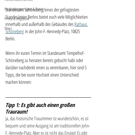
Hochzeitsreportagen & Service
Standesamt Schöneberg, eines der gefragtesten 
Standesämter Berlins bietet euch viele Möglichkeiten 
Preise & Angebote
innerhalb und außerhalb des Gebäudes des 
Rathaus 
News
Schöneberg
 in der John-F.-Kennedy-Platz, 10825 
Berlin. 
Wenn ihr euren Termin im Standesamt Tempelhof-
Schöneberg zu heiraten bereits gebucht habt oder 
darüber nachdenkt einen zu vereinbaren, hier sind 5 
Tipps, die bei eurer Hochzeit einen Unterschied 
machen können:
Tipp 1: Es gibt auch einen großen 
Trauraum!
Ja, das historische Trauzimmer ist wunderschön, es ist 
bequem und seine Ausgang ist am traditionellen John-
F.-Kennedy-Platz. Aber es ist nicht das Einzige! Es gibt 