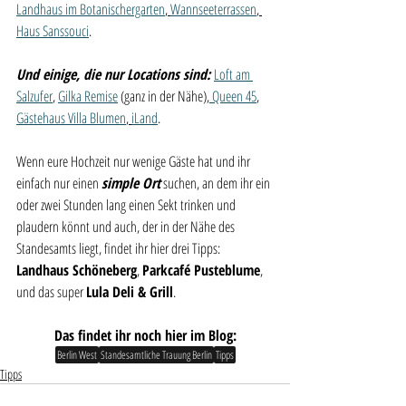
Landhaus im Botanischergarten
, 
Wannseeterrassen
, 
Haus Sanssouci
. 
Und einige, die nur Locations sind: 
Loft am 
Salzufer
, 
Gilka Remise
(
ganz in der Nähe
)
,
 Queen 45
, 
Gästehaus Villa Blumen
, 
iLand
. 
Wenn eure Hochzeit nur wenige Gäste hat und ihr 
einfach nur einen 
simple Ort
 suchen, an dem ihr ein 
oder zwei Stunden lang einen Sekt trinken und 
plaudern könnt und auch, der in der Nähe des 
Standesamts liegt, findet ihr hier drei Tipps: 
Landhaus Schöneberg
, 
Parkcafé Pusteblume
, 
und das super 
Lula Deli & Grill
. 
Das findet ihr noch hier im Blog:
Berlin West
Standesamtliche Trauung Berlin
Tipps
Tipps