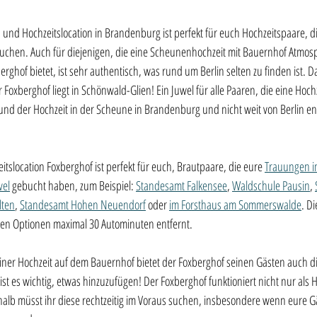
 und Hochzeitslocation in Brandenburg ist perfekt für euch Hochzeitspaare, di
uchen. Auch für diejenigen, die eine Scheunenhochzeit mit Bauernhof Atmos
ghof bietet, ist sehr authentisch, was rund um Berlin selten zu finden ist. Das
 Foxberghof liegt in Schönwald-Glien! Ein Juwel für alle Paaren, die eine Hochz
nd der Hochzeit in der Scheune in Brandenburg und nicht weit von Berlin ent
itslocation Foxberghof ist perfekt für euch, Brautpaare, die eure 
Trauungen i
vel
 gebucht haben, zum Beispiel: 
Standesamt Falkensee
, 
Waldschule Pausin
, 
lten
, 
Standesamt Hohen Neuendorf
 oder 
im Forsthaus am Sommerswalde
. D
rten Optionen maximal 30 Autominuten entfernt.
iner Hochzeit auf dem Bauernhof bietet der Foxberghof seinen Gästen auch die
st es wichtig, etwas hinzuzufügen! Der Foxberghof funktioniert nicht nur als H
halb müsst ihr diese rechtzeitig im Voraus suchen, insbesondere wenn eure Gä