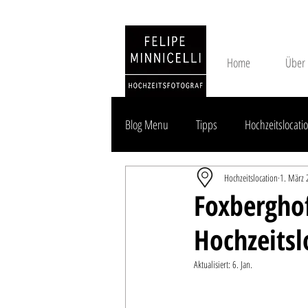
Home
Über
Blog Menu
Tipps
Hochzeitslocatio
Hochzeitslocation
1. März
Hochzeitslocation Brandenburg
Foxberghof
Hochzeitsl
Kirchliche Trauung Brandenburg
Aktualisiert:
6. Jan.
Preise & Angebote
News