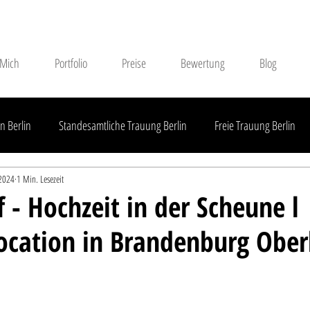
 Mich
Portfolio
Preise
Bewertung
Blog
n Berlin
Standesamtliche Trauung Berlin
Freie Trauung Berlin
 2024
1 Min. Lesezeit
Standesamtliche Trauung Brandenburg
Freie Trauung Brandenburg
 - Hochzeit in der Scheune l
ocation in Brandenburg Ober
Außerhalb Brandenburgs
Hochzeitsdienstleister
Hochzeitsreport